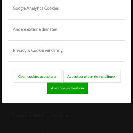
Google Analytics Cookies
Enquete
Andere externe diensten
Privacy & Cookie verklaring
Extra informatie
Geen cookies accepteren
Accepteer alleen de instellingen
Alle cookies toestaan
Sitemap
Privacy & cookiemelding