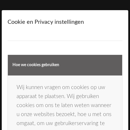
Direct naar
Cookie en Privacy instellingen
Ons team
Behandelingen
Tandarts Oosterhout
Mondhygiënist Breda
Contact
Hoe we cookies gebruiken
Inschrijven
Wij kunnen vragen om cookies op uw
Spoeddienst
apparaat te plaatsen. Wij gebruiken
Bij spoedklachten kan er gebeld worden naar
cookies om ons te laten weten wanneer
de spoeddienst Dental365 . Tel: 0900-1515 (
u onze websites bezoekt, hoe u met ons
0,9 euro per gesprek)
omgaat, om uw gebruikerservaring te