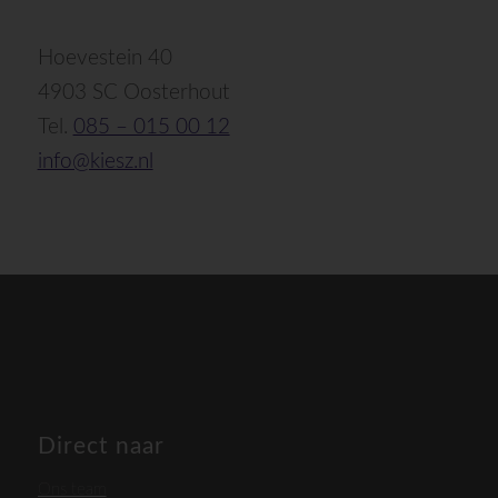
Hoevestein 40
4903 SC Oosterhout
Tel.
085 – 015 00 12
info@kiesz.nl
Direct naar
Ons team