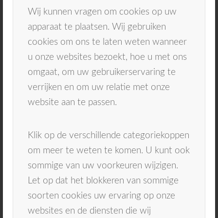
u aan om de privacy verklaringen van deze
Wij kunnen vragen om cookies op uw
websites te lezen voordat u daar verder
apparaat te plaatsen. Wij gebruiken
gebruik van maakt.
cookies om ons te laten weten wanneer
u onze websites bezoekt, hoe u met ons
omgaat, om uw gebruikerservaring te
verrijken en om uw relatie met onze
Het gebruik van cookies
website aan te passen.
Voor het functioneren van onze
praktijkwebsite maken wij gebruik van cookies.
Klik op de verschillende categoriekoppen
Cookies zijn informatiebestandjes die bij het
om meer te weten te komen. U kunt ook
bezoeken van een website automatisch
sommige van uw voorkeuren wijzigen.
kunnen worden opgeslagen op of uitgelezen
Let op dat het blokkeren van sommige
van het device (zoals PC, tablet of
soorten cookies uw ervaring op onze
smartphone) van de bezoeker. Dat gebeurt via
websites en de diensten die wij