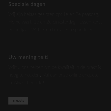
Speciale dagen
Wij zijn helaas gesloten op: 1e en 2e paasdag,
Hemelvaart, 1e en 2e pinksterdag, Tussen kerst
en oudjaar. 24 December alleen spoeddienst.
Uw mening telt!
Wilt u ons helpen om de kwaliteit in de praktijk
hoog te houden? Vul dan onze online enquete
in. Alvast bedankt!
Enquete