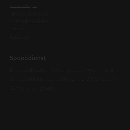
Behandelingen
Tandarts Oosterhout
Mondhygiënist Breda
Contact
Inschrijven
Spoeddienst
Bij spoedklachten kan er gebeld worden naar
de spoeddienst Dental365 . Tel: 0900-1515 (
0,9 euro per gesprek)