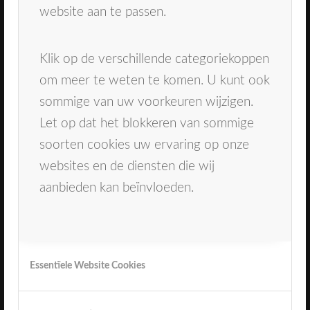
Direct naar
website aan te passen.
Ons team
Behandelingen
Klik op de verschillende categoriekoppen
Tandarts Oosterhout
om meer te weten te komen. U kunt ook
Mondhygiënist Breda
sommige van uw voorkeuren wijzigen.
Contact
Let op dat het blokkeren van sommige
Inschrijven
soorten cookies uw ervaring op onze
websites en de diensten die wij
Spoeddienst
aanbieden kan beïnvloeden.
Bij spoedklachten kan er gebeld worden naar
de spoeddienst Dental365 . Tel: 0900-1515 (
0,9 euro per gesprek)
Essentïele Website Cookies