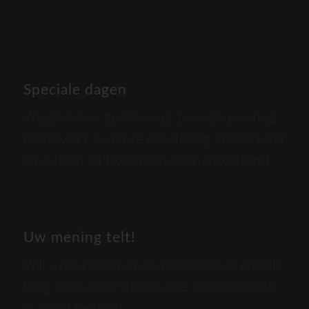
Speciale dagen
Wij zijn helaas gesloten op: 1e en 2e paasdag,
Hemelvaart, 1e en 2e pinksterdag, Tussen kerst
en oudjaar. 24 December alleen spoeddienst.
Uw mening telt!
Wilt u ons helpen om de kwaliteit in de praktijk
hoog te houden? Vul dan onze online enquete
in. Alvast bedankt!