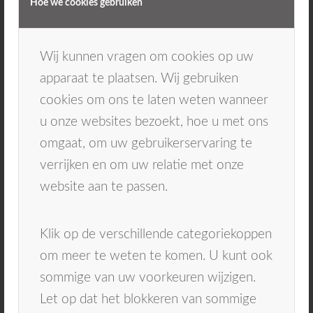
Hoe we cookies gebruiken
Zelf wittere tanden krijgen met do-it-yourself
whitening kits klinkt verleidelijk, maar volgens
Wij kunnen vragen om cookies op uw
de tandarts is voorzichtigheid geboden. De
apparaat te plaatsen. Wij gebruiken
bleekgel in deze kits is niet gereguleerd, en je
cookies om ons te laten weten wanneer
hebt geen idee wat erin zit. Voor verantwoord
u onze websites bezoekt, hoe u met ons
thuis bleken adviseert de tandarts om
omgaat, om uw gebruikerservaring te
professioneel advies in te winnen. Vraag je
verrijken en om uw relatie met onze
tandarts om een veilige home whitening kit die
website aan te passen.
op maat gemaakt is en volgens de juiste
richtlijnen wordt gebruikt. Het is de beste
Klik op de verschillende categoriekoppen
manier om een stralend witte glimlach te
om meer te weten te komen. U kunt ook
krijgen zonder je tanden in gevaar te brenge
sommige van uw voorkeuren wijzigen.
Let op dat het blokkeren van sommige