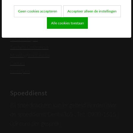
Geen cookies accepteren
Accepteer alleen de instellingen
Direct naar
Alle cookies toestaan
Ons team
Behandelingen
Tandarts Oosterhout
Mondhygiënist Breda
Contact
Inschrijven
Spoeddienst
Bij spoedklachten kan er gebeld worden naar
de spoeddienst Dental365 . Tel: 0900-1515 (
0,9 euro per gesprek)