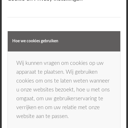
Je sluit het venster van de
anamnese en je klik
in de patiëntenkaart op ‘
forms
’.
Hoe we cookies gebruiken
Wij kunnen vragen om cookies op uw
apparaat te plaatsen. Wij gebruiken
cookies om ons te laten weten wanneer
u onze websites bezoekt, hoe u met ons
omgaat, om uw gebruikerservaring te
verrijken en om uw relatie met onze
website aan te passen.