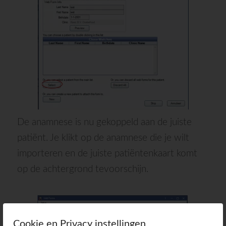
De anamnese is nu gekoppeld aan de juiste
patiënt. Je klikt op de anamnese die je wilt
importeren en de juiste patiëntenkaart komt
op de achtergrond tevoorschijn.
Cookie en Privacy instellingen