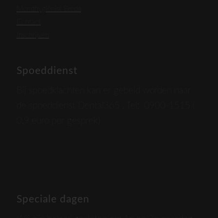
Mondhygiënist Breda
Contact
Inschrijven
Spoeddienst
Bij spoedklachten kan er gebeld worden naar
de spoeddienst Dental365 . Tel: 0900-1515 (
0,9 euro per gesprek)
Speciale dagen