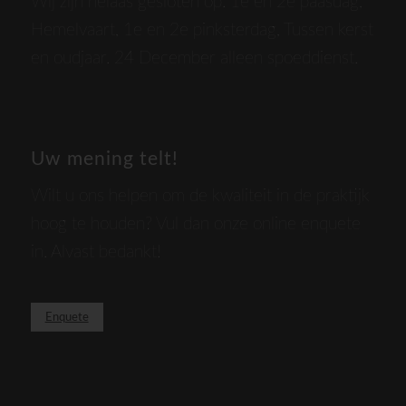
Wij zijn helaas gesloten op: 1e en 2e paasdag,
Hemelvaart, 1e en 2e pinksterdag, Tussen kerst
en oudjaar. 24 December alleen spoeddienst.
Uw mening telt!
Wilt u ons helpen om de kwaliteit in de praktijk
hoog te houden? Vul dan onze online enquete
in. Alvast bedankt!
Enquete