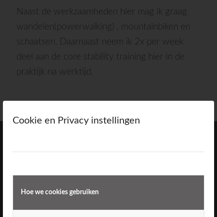
Naast de werkzaamheden hier mag ik graag
wandelen(powerwalking) , mountainbiken en
schaatsen. Daarnaast neem ik 2x per week
deel aan de core stability training hier in de
praktijk na werktijd.
Cookie en Privacy instellingen
Hoe we cookies gebruiken
Direct naar
Ons team