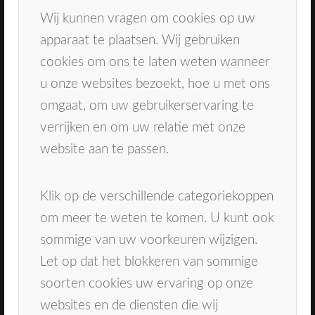
Behandelingen
Wij kunnen vragen om cookies op uw
Tandarts Oosterhout
apparaat te plaatsen. Wij gebruiken
Mondhygiënist Breda
cookies om ons te laten weten wanneer
Contact
u onze websites bezoekt, hoe u met ons
Inschrijven
omgaat, om uw gebruikerservaring te
verrijken en om uw relatie met onze
Spoeddienst
website aan te passen.
Bij spoedklachten kan er gebeld worden naar
de spoeddienst Dental365 . Tel: 0900-1515 (
Klik op de verschillende categoriekoppen
0,9 euro per gesprek)
om meer te weten te komen. U kunt ook
sommige van uw voorkeuren wijzigen.
Let op dat het blokkeren van sommige
soorten cookies uw ervaring op onze
websites en de diensten die wij