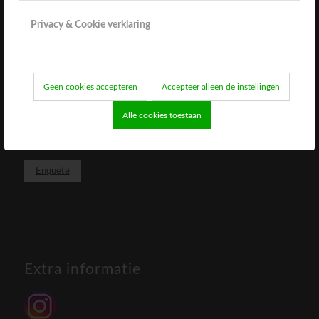
Privacy & Cookie verklaring
Uw mening telt!
Wilt u ons helpen om de kwaliteit in de praktijk
Geen cookies accepteren
Accepteer alleen de instellingen
hoog te houden? Vul dan onze online enquete
Alle cookies toestaan
in. Alvast bedankt!
Enquete
Extra informatie