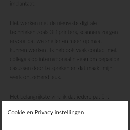
implantaat.
Het werken met de nieuwste digitale
technieken zoals 3D printers, scanners zorgen
ervoor dat we sneller en meer op maat
kunnen werken . Ik heb ook vaak contact met
collega’s op internationaal niveau om bepaalde
casussen door te spreken en dat maakt mijn
werk ontzettend leuk.
Het belangrijkste vind ik dat iedere patiënt,
ongeacht leeftijd, ongeacht budget, op een
Cookie en Privacy instellingen
correcte manier tandheelkundig geholpen
wordt en met een glimlach de praktijk verlaat