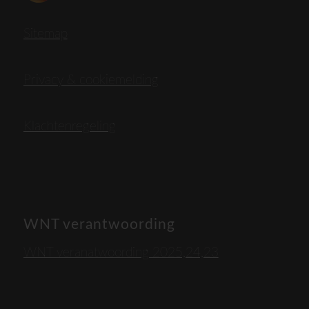
Sitemap
Privacy & cookiemelding
Klachtenregeling
WNT verantwoording
WNT veranatwoording 2025,24,23