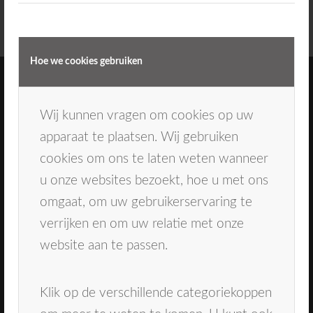
Hoe we cookies gebruiken
Wij kunnen vragen om cookies op uw
apparaat te plaatsen. Wij gebruiken
cookies om ons te laten weten wanneer
Direct naar
u onze websites bezoekt, hoe u met ons
Ons team
omgaat, om uw gebruikerservaring te
Behandelingen
verrijken en om uw relatie met onze
Tandarts Oosterhout
website aan te passen.
Mondhygiënist Breda
Contact
Inschrijven
Klik op de verschillende categoriekoppen