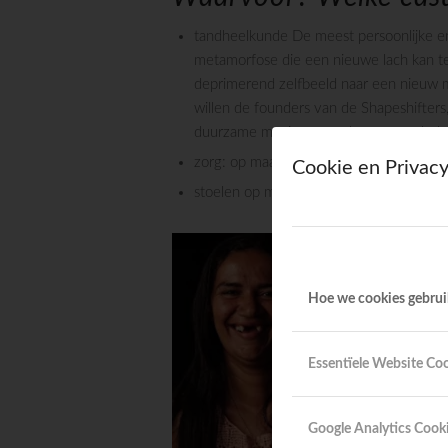
tandheelkunde De meest persoonlijke en
metamorfose die een nieuwe lach kan t
deprimerend zelfbeeld naar een nieuw
willen de founders van de Shapeshifters
duurzame manier veranderen op velerlei
zorg: op maat maken van protheses
Cookie en Privacy
stoelen op maat maken..
Hoe we cookies gebru
Essentïele Website Co
Google Analytics Cook