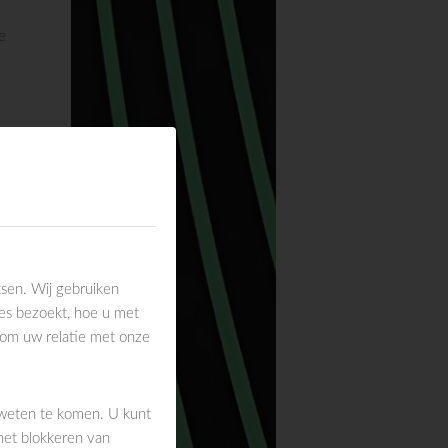
e
sen. Wij gebruiken
es bezoekt, hoe u met
 om uw relatie met onze
 weten te komen. U kunt
het blokkeren van