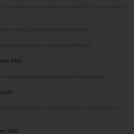
en business-case aan voldoen om geschikt te zijn voor additieve
oel: Hoe los je problemen op als een designer?
t ik aan denken als ik ontwerp voor ‘Medical’?
ember 2022
taal ik de werkelijke wereld naar de virtuele wereld?
i 2023
doel: Hoe beheer je en manipuleer je de data die bij mass-
uari 2023