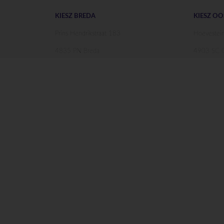
KIESZ BREDA
KIESZ O
Prins Hendrikstraat 183
Hoevestei
4835 PN Breda
4903 SC O