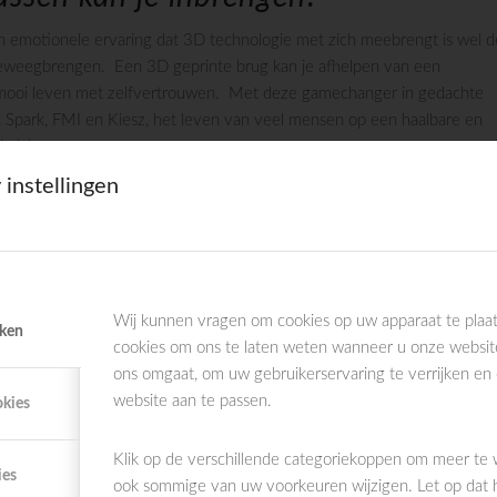
 emotionele ervaring dat 3D technologie met zich meebrengt is wel d
eweegbrengen. Een 3D geprinte brug kan je afhelpen van een
 mooi leven met zelfvertrouwen. Met deze gamechanger in gedachte
, Spark, FMI en Kiesz, het leven van veel mensen op een haalbare en
 vlak .
 instellingen
Wij kunnen vragen om cookies op uw apparaat te plaat
iken
cookies om ons te laten weten wanneer u onze websit
ons omgaat, om uw gebruikerservaring te verrijken en
website aan te passen.
okies
Klik op de verschillende categoriekoppen om meer te
ies
ook sommige van uw voorkeuren wijzigen. Let op dat 