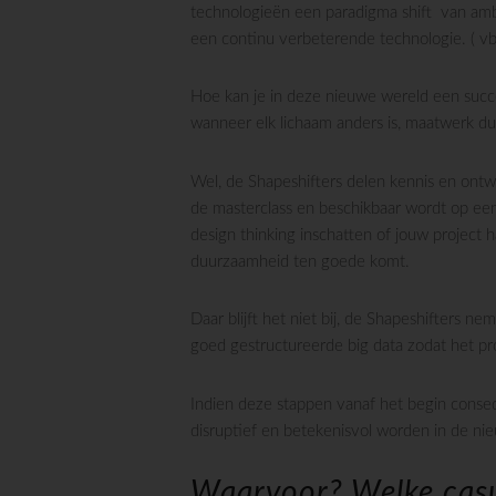
technologieën een paradigma shift van amb
een continu verbeterende technologie. ( vb.
Hoe kan je in deze nieuwe wereld een succe
wanneer elk lichaam anders is, maatwerk du
Wel, de Shapeshifters delen kennis en ontw
de masterclass en beschikbaar wordt op ee
design thinking inschatten of jouw project 
duurzaamheid ten goede komt.
Daar blijft het niet bij, de Shapeshifters
goed gestructureerde big data zodat het pr
Indien deze stappen vanaf het begin conseq
disruptief en betekenisvol worden in de ni
Waarvoor? Welke casu