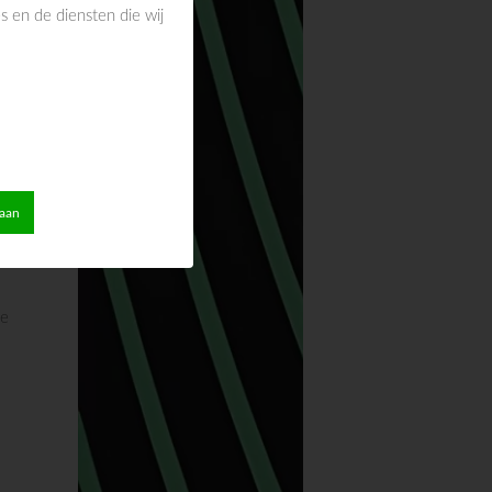
 en de diensten die wij
taan
n
de