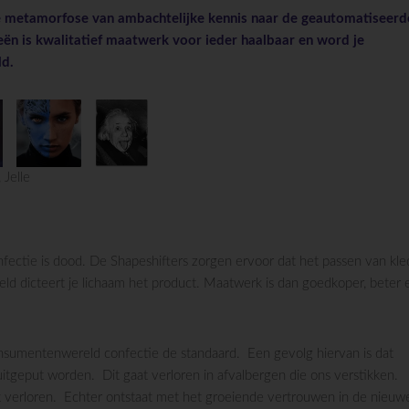
de metamorfose van ambachtelijke kennis naar de geautomatiseerd
ën is kwalitatief maatwerk voor ieder haalbaar en word je
ld.
 Jelle
fectie is dood. De Shapeshifters zorgen ervoor dat het passen van kled
eld dicteert je lichaam het product. Maatwerk is dan goedkoper, beter 
nsumentenwereld confectie de standaard. Een gevolg hiervan is dat
tgeput worden. Dit gaat verloren in afvalbergen die ons verstikken.
k verloren. Echter ontstaat met het groeiende vertrouwen in de nieuw