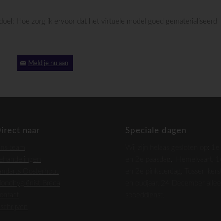
 Hoe zorg ik ervoor dat het virtuele model goed gematerialiseerd
Meld je nu aan
irect naar
Speciale dagen
ns team
Wij zijn helaas gesloten op: 1e
ehandelingen
en 2e paasdag, Hemelvaart, 1
andarts Oosterhout
en 2e pinksterdag, Tussen kers
ondhygiënist Breda
en oudjaar. 24 December alle
ontact
spoeddienst.
nschrijven