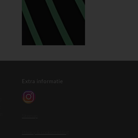
Extra informatie
e
t
en
Sitemap
Privacy & cookiemelding