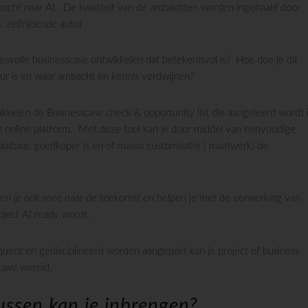
acht naar AI. De kwaliteit van de ambachten worden ingehaald door
 zelfrijdende auto)
svolle businesscase ontwikkelen dat betekenisvol is? Hoe doe je dit
ur is en waar ambacht en kennis verdwijnen?
ikkelen de Businesscase check & opportunity list die aangeleerd wordt 
n online platform. Met deze tool kan je door middel van eenvoudige
haalbaar, goedkoper is en of massa customisatie ( maatwerk) de
 nemen je ook mee naar de toekomst en helpen je met de verwerking van
oject AI ready wordt.
uent en gedisciplineerd worden aangepakt kan je project of business
euwe wereld.
ssen kan je inbrengen?