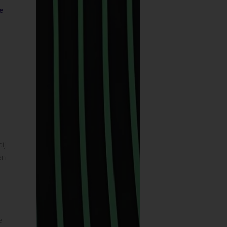
e
ij
en
e