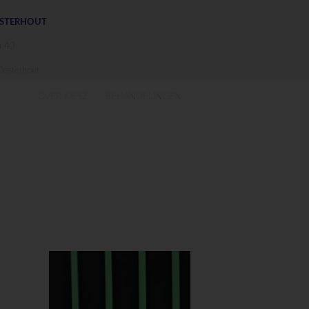
OSTERHOUT
n 40
osterhout
OVER KIESZ
BEHANDELINGEN