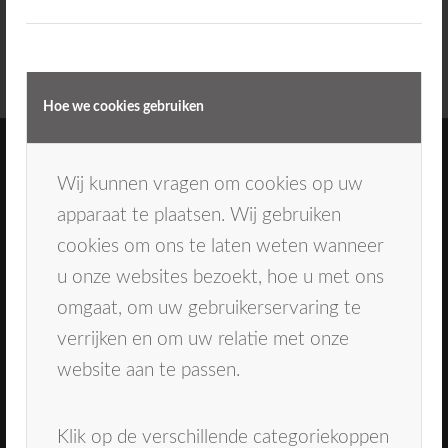
gezelligheid en van lekker eten met vrienden.
Hoe we cookies gebruiken
Wij kunnen vragen om cookies op uw
apparaat te plaatsen. Wij gebruiken
cookies om ons te laten weten wanneer
Direct naar
u onze websites bezoekt, hoe u met ons
omgaat, om uw gebruikerservaring te
Ons team
verrijken en om uw relatie met onze
Behandelingen
Tandarts Oosterhout
website aan te passen.
Mondhygiënist Breda
Contact
Klik op de verschillende categoriekoppen
Inschrijven