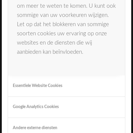
om meer te weten te komen. U kunt ook
sommige van uw voorkeuren wijzigen.
Spoeddienst
Let op dat het blokkeren van sommige
Bij spoedklachten kan er gebeld worden naar
soorten cookies uw ervaring op onze
de spoeddienst Dental365 . Tel: 0900-1515 (
websites en de diensten die wij
0,9 euro per gesprek)
aanbieden kan beïnvloeden.
Essentïele Website Cookies
Speciale dagen
Google Analytics Cookies
Wij zijn helaas gesloten op: 1e en 2e paasdag,
Hemelvaart, 1e en 2e pinksterdag, Tussen kerst
Andere externe diensten
en oudjaar. 24 December alleen spoeddienst.