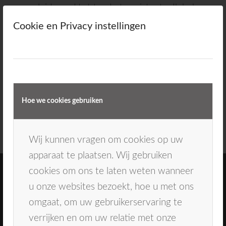
opgeleid word tot tandartsassistente. Ik heb
gekozen voor Kiesz omdat het een veelzijdige,
Cookie en Privacy instellingen
multidisciplinaire praktijk is waar ik veel kan
leren en mezelf kan ontwikkelen en waar
kwaliteit hoog in het vaandel staat. Voor de
toekomst ligt mijn ambitie ook bij het
tandtechnische vak binnen de praktijk.
Hoe we cookies gebruiken
Wij kunnen vragen om cookies op uw
apparaat te plaatsen. Wij gebruiken
cookies om ons te laten weten wanneer
u onze websites bezoekt, hoe u met ons
omgaat, om uw gebruikerservaring te
verrijken en om uw relatie met onze