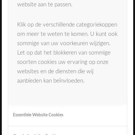
Direct naar
website aan te passen.
Ons team
Behandelingen
Klik op de verschillende categoriekoppen
Tandarts Oosterhout
om meer te weten te komen. U kunt ook
Mondhygiënist Breda
sommige van uw voorkeuren wijzigen.
Contact
Let op dat het blokkeren van sommige
Inschrijven
soorten cookies uw ervaring op onze
websites en de diensten die wij
Spoeddienst
aanbieden kan beïnvloeden.
Bij spoedklachten kan er gebeld worden naar
de spoeddienst Dental365 . Tel: 0900-1515 (
0,9 euro per gesprek)
Essentïele Website Cookies