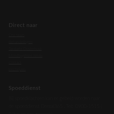
Direct naar
Ons team
Behandelingen
Tandarts Oosterhout
Mondhygiënist Breda
Contact
Inschrijven
Spoeddienst
Bij spoedklachten kan er gebeld worden naar
de spoeddienst Dental365 . Tel: 0900-1515 (