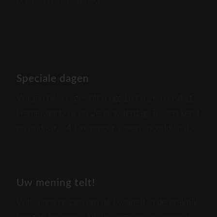
0,9 euro per gesprek)
Speciale dagen
Wij zijn helaas gesloten op: 1e en 2e paasdag,
Hemelvaart, 1e en 2e pinksterdag, Tussen kerst
en oudjaar. 24 December alleen spoeddienst.
Uw mening telt!
Wilt u ons helpen om de kwaliteit in de praktijk