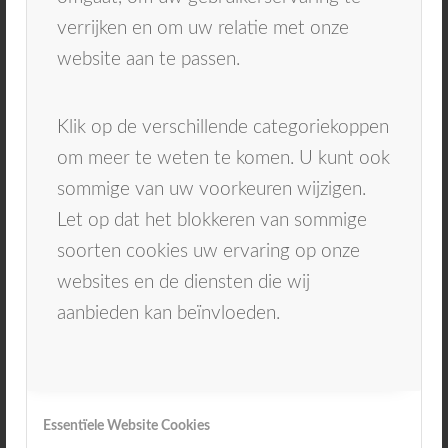
button hieronder, het contactformulier
verrijken en om uw relatie met onze
op onze
contactpagina
, telefonisch via
website aan te passen.
085 – 015 00 12
of via de mail op
info@kiesz.nl
. Ook kunt u via deze
Klik op de verschillende categoriekoppen
wegen een afspraak inplannen. Bent u
om meer te weten te komen. U kunt ook
nog geen patiënt bij ons? Schrijf u dan
sommige van uw voorkeuren wijzigen.
in via het
inschrijfformulier
.
Let op dat het blokkeren van sommige
soorten cookies uw ervaring op onze
websites en de diensten die wij
Maak een afspraak
Inschrijven
aanbieden kan beïnvloeden.
Essentïele Website Cookies