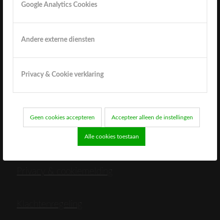
Google Analytics Cookies
Enquete
Andere externe diensten
Privacy & Cookie verklaring
Extra informatie
Geen cookies accepteren
Accepteer alleen de instellingen
Sitemap
Alle cookies toestaan
Privacy & cookiemelding
Klachtenregeling