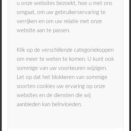
u uw prothese wel kan dragen
enkel voor het
u onze websites bezoekt, hoe u met ons
zicht. Let op ‘s nachts uit!
omgaat, om uw gebruikerservaring te
verrijken en om uw relatie met onze
website aan te passen.
Vervaardigen van de suprastructuur
(prothese)
Na de periode van heling worden in de eerste
Klik op de verschillende categoriekoppen
zitting afdrukken gemaakt van de nieuwe
om meer te weten te komen. U kunt ook
situatie in de mond door de tandprotheticus.
sommige van uw voorkeuren wijzigen.
Vervolgens worden door het laboratorium
Let op dat het blokkeren van sommige
speciale lepels vervaardigd voor de definitieve
soorten cookies uw ervaring op onze
afdrukken. In de komende afspraken wordt de
websites en de diensten die wij
beet en kleur bepaald, de prothese en steg
aanbieden kan beïnvloeden.
gepast en vervolgens geplaatst.