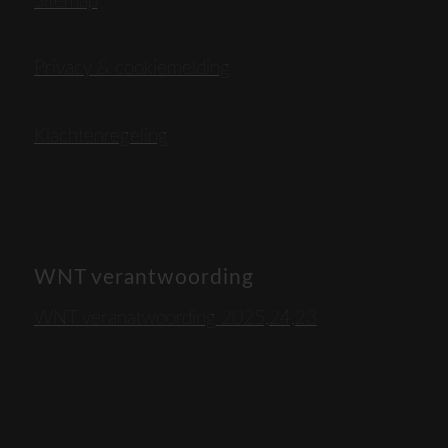
Sitemap
Privacy & cookiemelding
Klachtenregeling
WNT verantwoording
WNT veranatwoording 2025,24,23