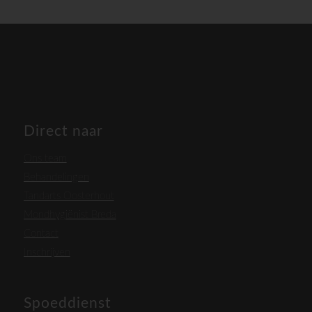
Direct naar
Ons team
Behandelingen
Tandarts Oosterhout
Mondhygiënist Breda
Contact
Inschrijven
Spoeddienst