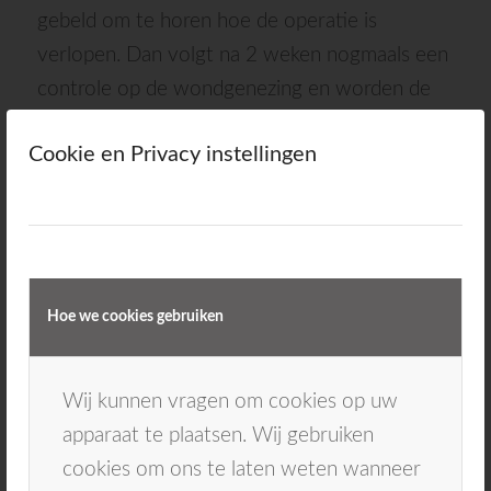
gebeld om te horen hoe de operatie is
verlopen. Dan volgt na 2 weken nogmaals een
controle op de wondgenezing en worden de
hechtingen verwijderd.
Cookie en Privacy instellingen
Tijdens het
eten
mag u in de 2 weken na het
plaatsen van de implantaten
geen
prothese
dragen op de plaats waar de implantaten gezet
zijn. U mag dus wel uw bovenprothese dragen,
Hoe we cookies gebruiken
wanneer er in de onderkaak implantaten zijn
geplaatst. De prothese op de plaats waar
geïmplanteerd is kan eventueel in overleg met
Wij kunnen vragen om cookies op uw
de behandelaar wel aangepast worden op de
apparaat te plaatsen. Wij gebruiken
dag van het implanteren of de dag erna, zodat
cookies om ons te laten weten wanneer