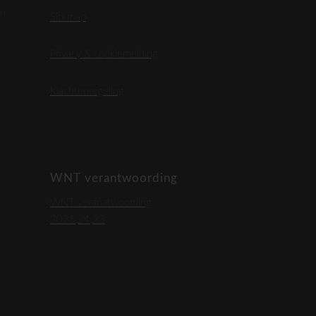
en
Sitemap
Privacy & cookiemelding
Klachtenregeling
WNT verantwoording
WNT veranatwoording
2025,24,23