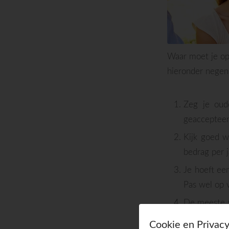
Waar moet je op 
hieronder negen 
Zeg je oud
geaccepteer
Kijk goed w
bedrag per j
Je hoeft een
Pas wel op v
De meeste v
daar slim m
Cookie en Privacy