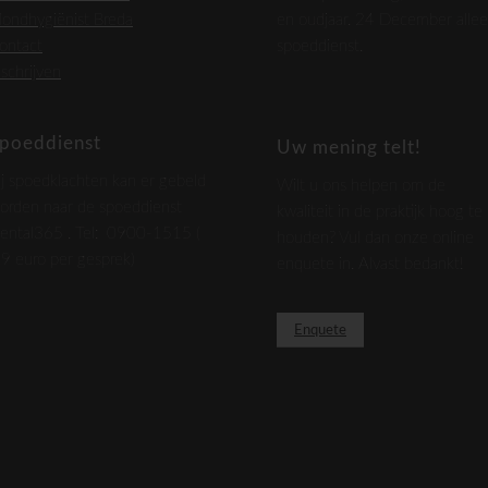
ondhygiënist Breda
en oudjaar. 24 December alle
ontact
spoeddienst.
nschrijven
poeddienst
Uw mening telt!
ij spoedklachten kan er gebeld
Wilt u ons helpen om de
orden naar de spoeddienst
kwaliteit in de praktijk hoog te
ental365 . Tel: 0900-1515 (
houden? Vul dan onze online
,9 euro per gesprek)
enquete in. Alvast bedankt!
Enquete