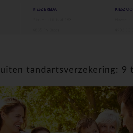
KIESZ BREDA
KIESZ O
Prins Hendrikstraat 183
Hoevestei
4835 PN Breda
4903 SC O
luiten tandartsverzekering: 9 t