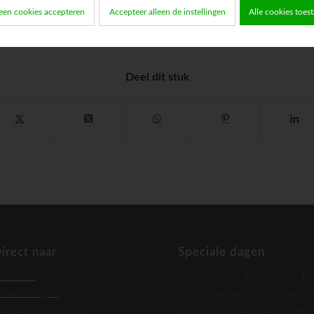
een cookies accepteren
Accepteer alleen de instellingen
Alle cookies toes
Deel dit stuk
irect naar
Speciale dagen
ns team
Wij zijn helaas gesloten op: 1e
ehandelingen
en 2e paasdag, Hemelvaart, 1
andarts Oosterhout
en 2e pinksterdag, Tussen kers