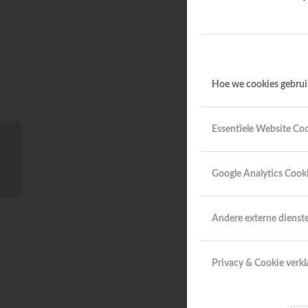
Wissel je v
van behandel
Soms kan je
een beugel.
Hoe we cookies gebru
Vergelijk ie
Er verandert
Essentïele Website Co
Overleg met
Wat verandert er in
2017 voor
verzekering 
tandartsbehandeling in
Google Analytics Cook
Het eigen ri
de basisverzekering?
Andere externe dienst
Niet vergeten:
beugels, kronen 
Privacy & Cookie verkl
Bron: KNMT