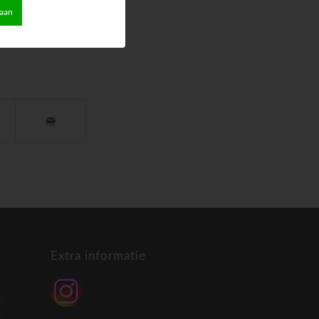
taan
Extra informatie
e
t