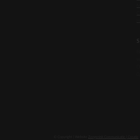
M
C
I
S
B
w
D
0
© Copyright | Website
Zengerink Communicatie | Creatie