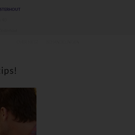
OSTERHOUT
n 40
osterhout
OVER KIESZ
BEHANDELINGEN
ips!