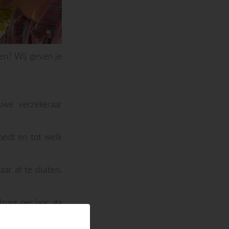
ten? Wij geven je
uwe verzekeraar
oedt en tot welk
ar af te sluiten.
org per jaar; ga