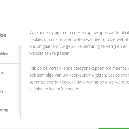
an zorgverzekeraar, controleer dan of dit gevolgen heeft vo
ingen bij je eigen tandarts.
 pas na enkele jaren verzekerd te zijn vergoedingen krijgen 
Wij kunnen vragen om cookies op uw apparaat te plaat
iken
cookies om ons te laten weten wanneer u onze websit
der jaar de polisvoorwaarden van je verzekering met die van h
ons omgaat, om uw gebruikerservaring te verrijken en
 regelmatig iets.
website aan te passen.
okies
 je tandarts welke behandelingen hij het komende jaar voorz
op af.
Klik op de verschillende categoriekoppen om meer te
ies
ook sommige van uw voorkeuren wijzigen. Let op dat 
sico geldt alleen in de basisverzekering, niet voor aanvullend
sommige soorten cookies uw ervaring op onze websites
aanbieden kan beïnvloeden.
en
 mondzorg voor kinderen tot 18 jaar zit in de basisverze
en bruggen).
aring