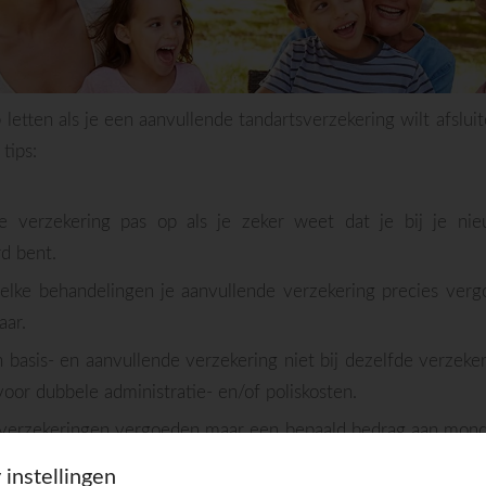
letten als je een aanvullende tandartsverzekering wilt afslui
tips:
e verzekering pas op als je zeker weet dat je bij je nie
d bent.
elke behandelingen je aanvullende verzekering precies verg
aar.
 basis- en aanvullende verzekering niet bij dezelfde verzekera
oor dubbele administratie- en/of poliskosten.
erzekeringen vergoeden maar een bepaald bedrag aan mondz
ee om.
 instellingen