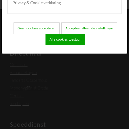
Privacy & Cookie verklaring
Geen cookies accepteren
Accepteer alleen de instellingen
Alle cookies toestaan
Direct naar
Ons team
Behandelingen
Tandarts Oosterhout
Mondhygiënist Breda
Contact
Inschrijven
Spoeddienst