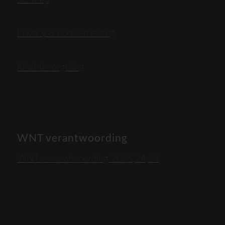
Privacy & cookiemelding
Klachtenregeling
WNT verantwoording
WNT veranatwoording 2025,24,23