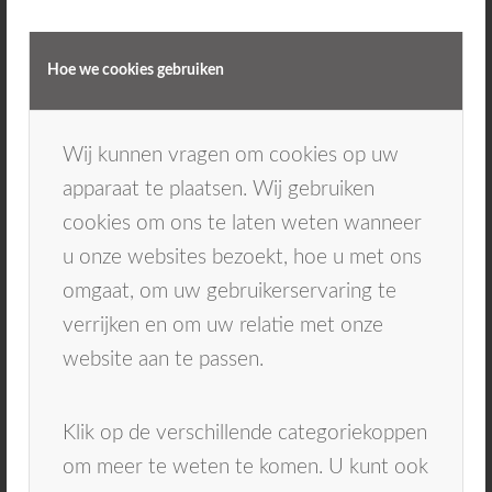
Tip vanuit Kiesz:
Hoe we cookies gebruiken
Het is erg belangrijk om vanaf een zo’n vroeg
mogelijke leeftijd naar de tandarts te gaan. In
ieder geval zodra de eerste tanden
Wij kunnen vragen om cookies op uw
doorkomen. Onderzoek toont namelijk aan dat
apparaat te plaatsen. Wij gebruiken
problemen in de mond op vroege leeftijd
cookies om ons te laten weten wanneer
gevolgen heeft voor het gebit op latere
u onze websites bezoekt, hoe u met ons
leeftijd; het vergoot de kans op gaatjes.
omgaat, om uw gebruikerservaring te
verrijken en om uw relatie met onze
We zien toch nog best vaak kindjes met
website aan te passen.
gaatjes en kindjes met een zogenaamde
overbeet, zoals hierboven besproken. Om
Klik op de verschillende categoriekoppen
problemen in de mond bij kinderen te
om meer te weten te komen. U kunt ook