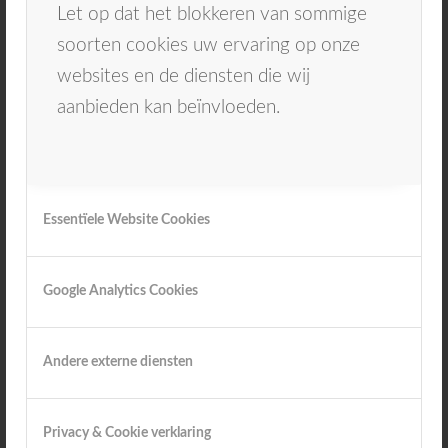
Let op dat het blokkeren van sommige
als je te hard aan het poetsen. Door deze
soorten cookies uw ervaring op onze
sensor wordt je je meer bewust over hoe je
websites en de diensten die wij
tanden gepoetst moeten worden. Waardoor
aanbieden kan beïnvloeden.
de tandenborstel ook minder snel zal gaan
slijten. Het voordeel bij het kopen van nieuwe
elektrische tandenborstelkopjes is dat ze
verpakt zijn per vier. Zodra er een kopje
Essentïele Website Cookies
versleten is, kan hij dus gemakkelijk vervangen
worden.
Google Analytics Cookies
Meer advies nodig?
Andere externe diensten
Heb je nog vragen over hoe vaak en wanneer
een tandenborstel vervangen moet worden?
Privacy & Cookie verklaring
Wij helpen en informeren je graag. Neem