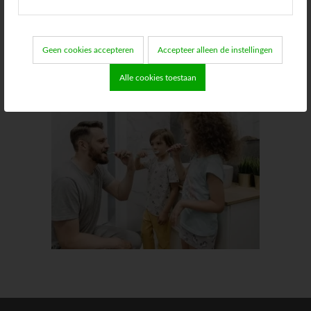
daarom gerust contact met ons op. We zijn
telefonisch bereikbaar op
085 – 015 00 12
of
Geen cookies accepteren
Accepteer alleen de instellingen
per mail via
info@kiesz.nl
.
Alle cookies toestaan