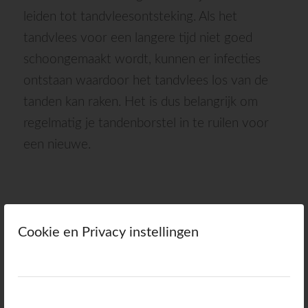
leiden tot tandvleesontsteking. Als het
tandvlees voor een langere tijd niet goed
schoongemaakt wordt, kunnen er infecties
ontstaan waardoor het tandvlees los van de
tanden kan raken. Het is dus belangrijk om
regelmatig je tandenborstel in te ruilen voor
een nieuwe.
Hoe vaak moet jij de
Cookie en Privacy instellingen
tandenborstel vervangen?
Een tandenborstel moet vervangen worden na
tien tot twaalf weken
. Als je merkt dat de