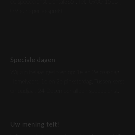
de spoeddienst Dental365 . Tel: 0900-1515 (
0,9 euro per gesprek)
Speciale dagen
Wij zijn helaas gesloten op: 1e en 2e paasdag,
Hemelvaart, 1e en 2e pinksterdag, Tussen kerst
en oudjaar. 24 December alleen spoeddienst.
Uw mening telt!