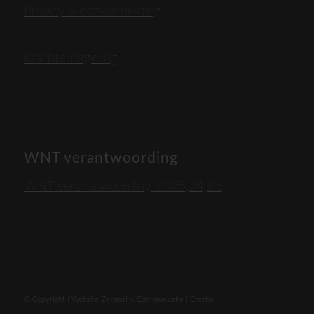
Privacy & cookiemelding
Klachtenregeling
WNT verantwoording
WNT veranatwoording 2025,24,23
© Copyright | Website
Zengerink Communicatie | Creatie