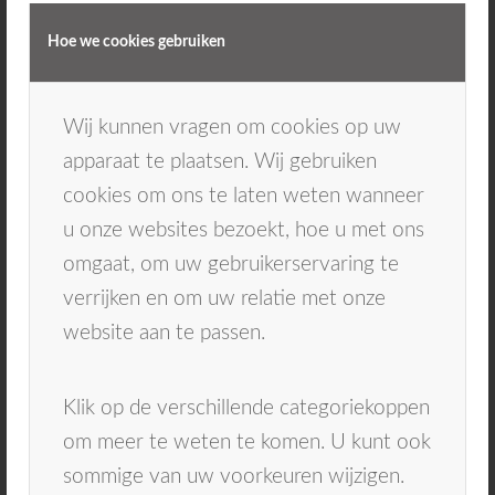
haren versleten raken en de zijkanten naar
buiten beginnen te staan, is het tijd voor een
Hoe we cookies gebruiken
nieuwe tandenborstel. Let hierbij wel op dat
de handtandenborstel een stevig handvat
Wij kunnen vragen om cookies op uw
heeft. Of dat het type kopje voor een
apparaat te plaatsen. Wij gebruiken
elektrische tandenborstel bij jouw voorkeur
cookies om ons te laten weten wanneer
past.
u onze websites bezoekt, hoe u met ons
omgaat, om uw gebruikerservaring te
verrijken en om uw relatie met onze
Elektrische tandenborstel vervangen
website aan te passen.
Het kopje van een elektrische tandenborstel
moet sneller vervangen worden dan een
Klik op de verschillende categoriekoppen
handtandenborstel, omdat hij veel sneller over
om meer te weten te komen. U kunt ook
de tanden beweegt. Hierdoor slijt hij sneller.
sommige van uw voorkeuren wijzigen.
Een elektrische tandenborstel geeft ook aan