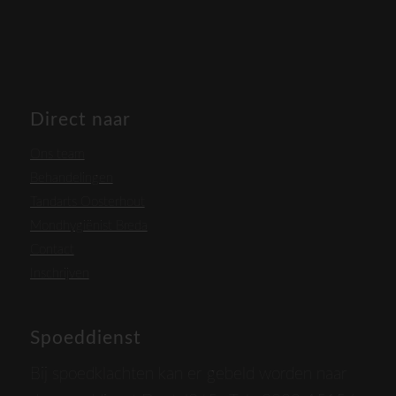
Direct naar
Ons team
Behandelingen
Tandarts Oosterhout
Mondhygiënist Breda
Contact
Inschrijven
Spoeddienst
Bij spoedklachten kan er gebeld worden naar