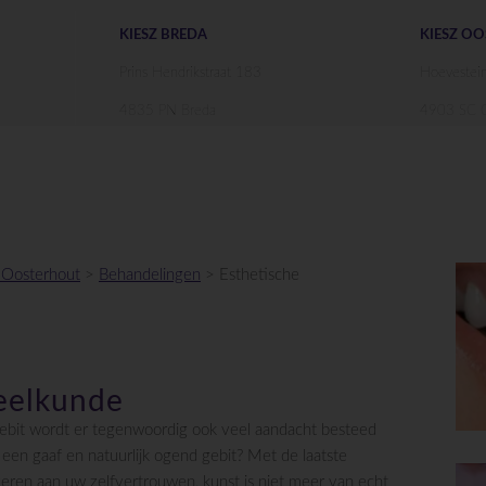
KIESZ BREDA
KIESZ O
Prins Hendrikstraat 183
Hoevestei
4835 PN Breda
4903 SC O
n Oosterhout
>
Behandelingen
>
Esthetische
eelkunde
ebit wordt er tegenwoordig ook veel aandacht besteed
 een gaaf en natuurlijk ogend gebit? Met de laatste
veren aan uw zelfvertrouwen, kunst is niet meer van echt