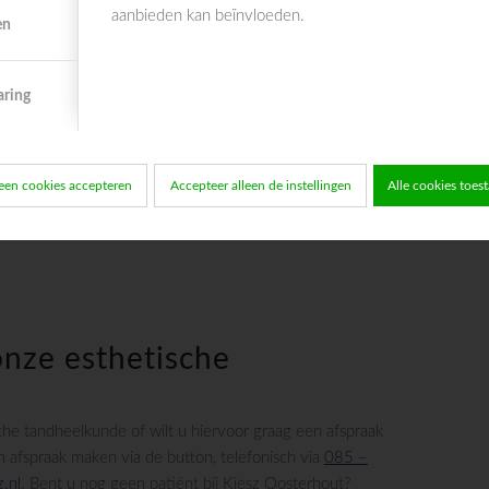
aanbieden kan beïnvloeden.
en
aring
an kunt u vanaf heden bij ons terecht voor een
een cookies accepteren
Accepteer alleen de instellingen
Alle cookies toes
nze esthetische
he tandheelkunde of wilt u hiervoor graag een afspraak
afspraak maken via de button, telefonisch via
085 –
z.nl
. Bent u nog geen patiënt bij Kiesz Oosterhout?