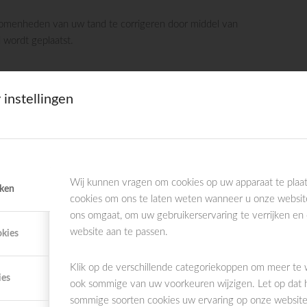
omenheden van uw tand te corrigeren door middel van
 wordt geplaatst.
 instellingen
 of kies is afgebroken, kan een kroon de oorspronkelijke
even.
Wij kunnen vragen om cookies op uw apparaat te plaat
iken
cookies om ons te laten weten wanneer u onze websit
ons omgaat, om uw gebruikerservaring te verrijken en
website aan te passen.
okies
Klik op de verschillende categoriekoppen om meer te
ies
n uw tanden, dan kan een bleekbehandeling de oplossing
ook sommige van uw voorkeuren wijzigen. Let op dat 
sommige soorten cookies uw ervaring op onze websites