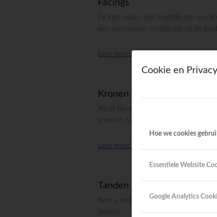
Facings
Facings maken het mogelijk om onvolk
een porseleinen schildje dat op de tand
Lees meer..
Cookie en Privacy
Kronen
Als er bijvoorbeeld een groot stuk tand
vorm en functie van een tand terug g
Hoe we cookies gebru
Lees meer..
Essentïele Website Co
Tanden bleken
Google Analytics Cook
Bent u niet tevreden over de kleur va
bieden.