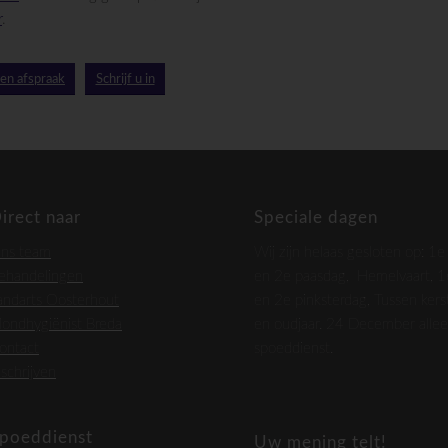
r
.
en afspraak
Schrijf u in
irect naar
Speciale dagen
ns team
Wij zijn helaas gesloten op: 1e
ehandelingen
en 2e paasdag, Hemelvaart, 1
andarts Oosterhout
en 2e pinksterdag, Tussen kers
ondhygiënist Breda
en oudjaar. 24 December alle
ontact
spoeddienst.
nschrijven
poeddienst
Uw mening telt!