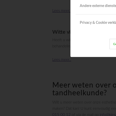
Andere externe dienst
Lees meer..
Privacy & Cookie verkl
Witte vlekken verwijderen
Heeft u witte vlekken op uw tanden? D
G
behandeling om deze te verwijderen.
Lees meer..
Meer weten over o
tandheelkunde?
Wilt u meer weten over onze esthetisc
maken? Dat kan! U kunt eenvoudig een 
015 00 12
of via de mail op
info@kies