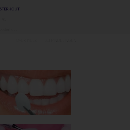
OSTERHOUT
n 40
osterhout
OVER KIESZ
BEHANDELINGEN