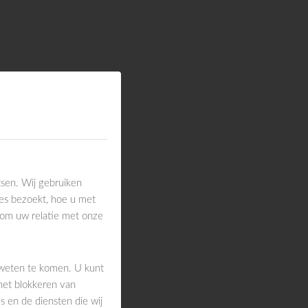
sen. Wij gebruiken
es bezoekt, hoe u met
 om uw relatie met onze
 weten te komen. U kunt
het blokkeren van
 en de diensten die wij