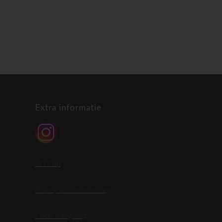
Extra informatie
e
t
en
Sitemap
Privacy & cookiemelding
Klachtenregeling