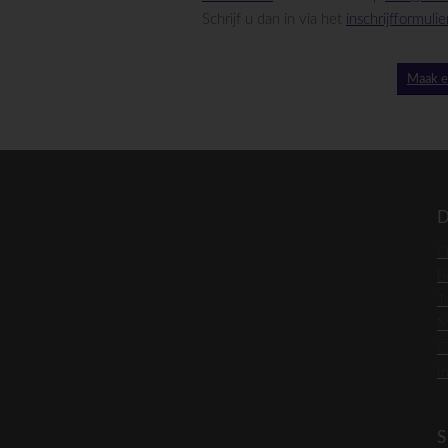
Schrijf u dan in via het
inschrijfformulie
Maak e
D
O
B
T
M
C
I
S