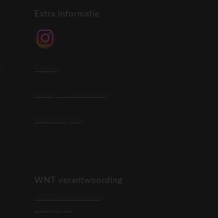
Extra informatie
e
t
en
Sitemap
Privacy & cookiemelding
Klachtenregeling
WNT verantwoording
WNT veranatwoording
2025,24,23