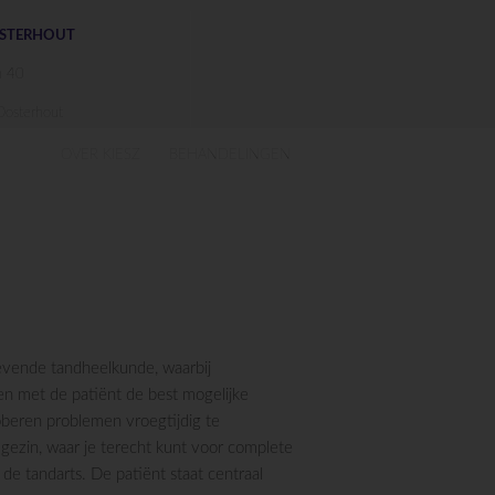
OSTERHOUT
n 40
osterhout
OVER KIESZ
BEHANDELINGEN
revende tandheelkunde, waarbij
n met de patiënt de best mogelijke
beren problemen vroegtijdig te
 gezin, waar je terecht kunt voor complete
de tandarts. De patiënt staat centraal