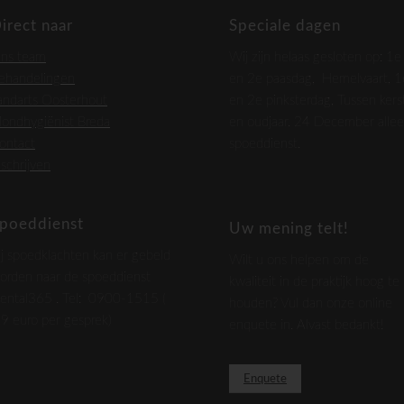
irect naar
Speciale dagen
ns team
Wij zijn helaas gesloten op: 1e
ehandelingen
en 2e paasdag, Hemelvaart, 1
andarts Oosterhout
en 2e pinksterdag, Tussen kers
ondhygiënist Breda
en oudjaar. 24 December alle
ontact
spoeddienst.
nschrijven
poeddienst
Uw mening telt!
ij spoedklachten kan er gebeld
Wilt u ons helpen om de
orden naar de spoeddienst
kwaliteit in de praktijk hoog te
ental365 . Tel: 0900-1515 (
houden? Vul dan onze online
,9 euro per gesprek)
enquete in. Alvast bedankt!
Enquete