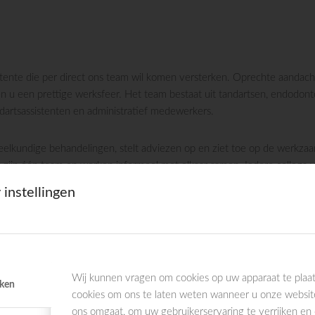
stente die per direct ons team wil komen versterken. Oprechte aandacht 
n u een prettige werksfeer. Het team bestaat uit tandartsen, endodonto
dartsassistenten en administratief medewerkers.
eelkundige behandelingen, stelt adviezen op en ziet toe op de werkzaam
s zijn één team en werken informeel met elkaar samen. Iedere collega v
gheden te ontwikkelen volgt het team zowel intern als extern nascholin
 instellingen
 halen en in een groot team te werken. Dan word jij misschien onze nieu
nd van de tandarts en het aanspreekpunt voor patiënten.
Wij kunnen vragen om cookies op uw apparaat te plaat
iken
cookies om ons te laten weten wanneer u onze websit
a tandartsassistente;
ons omgaat, om uw gebruikerservaring te verrijken en