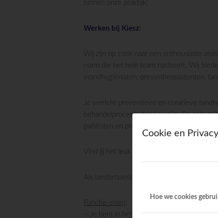
binnen onze praktijk!
Werken bij Kiesz:
Wij zijn op zoek naar een enthousiaste assi
norm die het hele team nastreeft. Wij biede
mondhygiënisten, preventieassistenten, tan
Je verricht preventieve en curatieve tandh
behandelproces betrokken zijn. De collega’
patiënten en praktijk. Om kennis en vaardi
Cookie en Privacy
Vind jij het leuk om het beste uit jezelf te
Als tandartsassistente ben je de rechterha
Hoe we cookies gebru
Functie-eisen;
– Je bent in het bezit van een geldig diplom