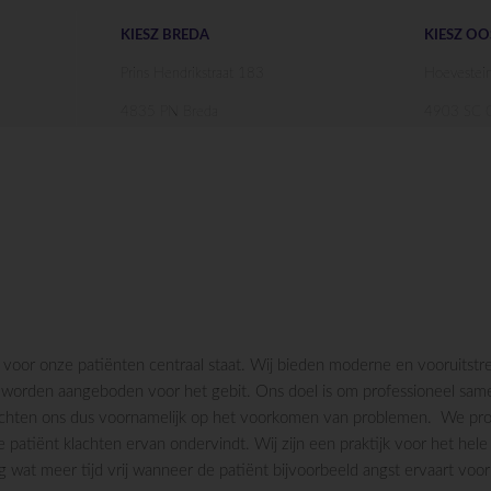
KIESZ BREDA
KIESZ O
Prins Hendrikstraat 183
Hoevestei
4835 PN Breda
4903 SC O
rg voor onze patiënten centraal staat. Wij bieden moderne en vooruitst
orden aangeboden voor het gebit. Ons doel is om professioneel same
 richten ons dus voornamelijk op het voorkomen van problemen. We pro
patiënt klachten ervan ondervindt. Wij zijn een praktijk voor het hele
at meer tijd vrij wanneer de patiënt bijvoorbeeld angst ervaart voor 