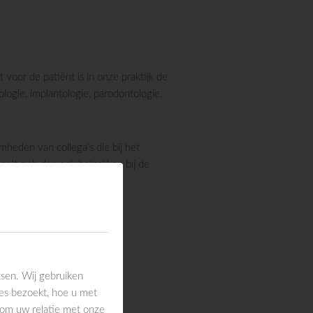
voor de patiënt is in onze praktijk de
logie, implantologie, parodontologie,
heden van collega’s die bij het
oelt zich dan ook betrokken bij de
g.
we collega!
sen. Wij gebruiken
es bezoekt, hoe u met
 om uw relatie met onze