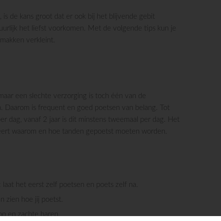
is de kans groot dat er ook bij het blijvende gebit
uurlijk het liefst voorkomen. Met de volgende tips kun je
emakken verkleint.
 maar een slechte verzorging is toch één van de
n. Daarom is frequent en goed poetsen van belang. Tot
per dag, vanaf 2 jaar is dit minstens tweemaal per dag. Het
an leert waarom en hoe tanden gepoetst moeten worden.
 laat het eerst zelf poetsen en poets zelf na.
n zien hoe jij poetst.
op en zachte haren.