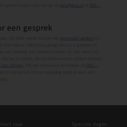
eem gerust contact met ons op via
info@kiesz.nl
of
085 –
r een gesprek
te gaan. Op deze manier kunnen we
preventief werken
en
jk voor blijven. Wij komen graag met jou in gesprek en
aar we rekening mee kunnen houden. En dan wordt het
ar ons toe te komen. Ben je benieuwd hoe andere mensen
 van cliënten
. Wij zijn telefonisch bereikbaar via
085 –
Samen komen we tot een oplossing zodat jij weer een
oopt.
irect naar
Speciale dagen