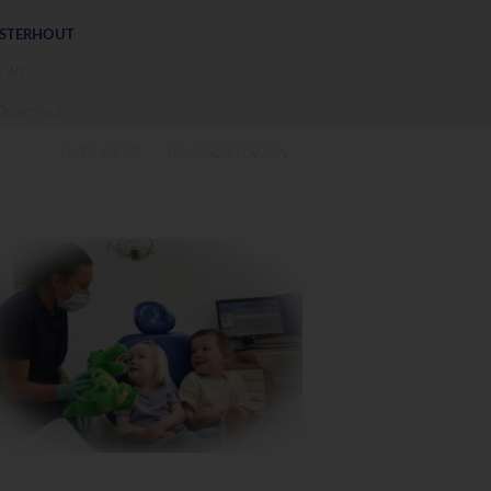
OSTERHOUT
n 40
osterhout
OVER KIESZ
BEHANDELINGEN