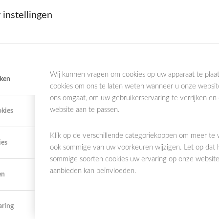
erkt het glazuur.
 instellingen
ste tandje doorkomt.
nenkant,
b
uitenkant en
b
ovenkant van tanden en kiezen.
egingen.
eerst de onderkaak en daarna de bovenkaak.
Wij kunnen vragen om cookies op uw apparaat te plaat
iken
chtjes mee.
cookies om ons te laten weten wanneer u onze websit
ons omgaat, om uw gebruikerservaring te verrijken en
s
website aan te passen.
okies
 het glazuur in goede staat blijft. Je helpt het melkgebit
r te beperken. Dit kun je doen door op het eten en
Klik op de verschillende categoriekoppen om meer te
ies
ook sommige van uw voorkeuren wijzigen. Let op dat 
sommige soorten cookies uw ervaring op onze websites
aanbieden kan beïnvloeden.
en
r dag (3 hoofdmaaltijden, 4 tussendoortjes).
aring
ten niet alleen in snoep, maar ook in sapjes, frisdranken