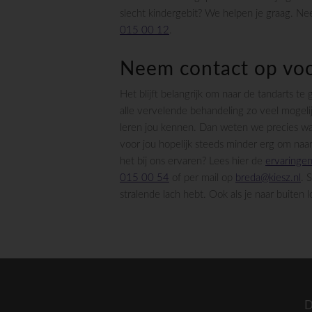
slecht kindergebit? We helpen je graag. N
015 00 12
.
Neem contact op voo
Het blijft belangrijk om naar de tandarts 
alle vervelende behandeling zo veel mogeli
leren jou kennen. Dan weten we precies w
voor jou hopelijk steeds minder erg om na
het bij ons ervaren? Lees hier de
ervaringen
015 00 54
of per mail op
breda@kiesz.nl
. 
stralende lach hebt. Ook als je naar buiten l
D