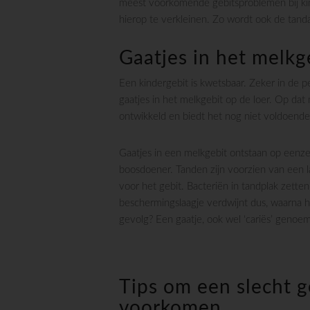
meest voorkomende gebitsproblemen bij kin
hierop te verkleinen. Zo wordt ook de tanda
Gaatjes in het melkg
Een kindergebit is kwetsbaar. Zeker in de
gaatjes in het melkgebit op de loer. Op dat
ontwikkeld en biedt het nog niet voldoend
Gaatjes in een melkgebit ontstaan op eenzelf
boosdoener. Tanden zijn voorzien van een la
voor het gebit. Bacteriën in tandplak zetten
beschermingslaagje verdwijnt dus, waarna h
gevolg? Een gaatje, ook wel ‘cariës’ genoe
Tips om een slecht ge
voorkomen