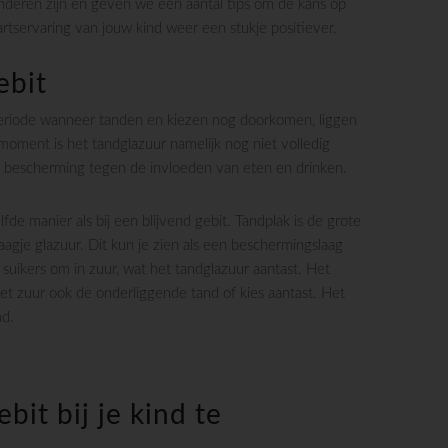
deren zijn en geven we een aantal tips om de kans op
rtservaring van jouw kind weer een stukje positiever.
ebit
 periode wanneer tanden en kiezen nog doorkomen, liggen
 moment is het tandglazuur namelijk nog niet volledig
e bescherming tegen de invloeden van eten en drinken.
de manier als bij een blijvend gebit. Tandplak is de grote
agje glazuur. Dit kun je zien als een beschermingslaag
 suikers om in zuur, wat het tandglazuur aantast. Het
et zuur ook de onderliggende tand of kies aantast. Het
md.
bit bij je kind te