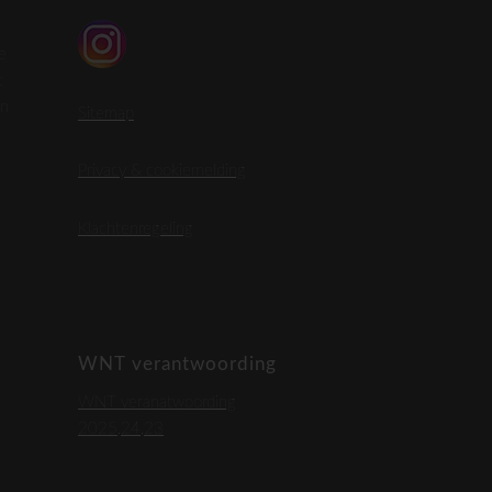
e
t
en
Sitemap
Privacy & cookiemelding
Klachtenregeling
WNT verantwoording
WNT veranatwoording
2025,24,23