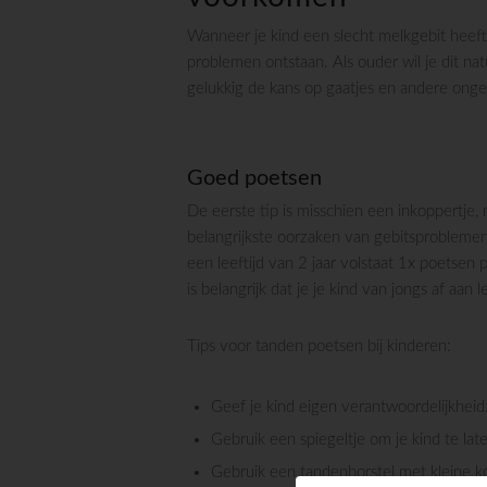
Wanneer je kind een slecht melkgebit heeft, 
problemen ontstaan. Als ouder wil je dit nat
gelukkig de kans op gaatjes en andere ong
Goed poetsen
De eerste tip is misschien een inkoppertje,
belangrijkste oorzaken van gebitsprobleme
een leeftijd van 2 jaar volstaat 1x poetsen 
is belangrijk dat je je kind van jongs af a
Tips voor tanden poetsen bij kinderen:
Geef je kind eigen verantwoordelijkheid:
Gebruik een spiegeltje om je kind te late
Gebruik een tandenborstel met kleine k