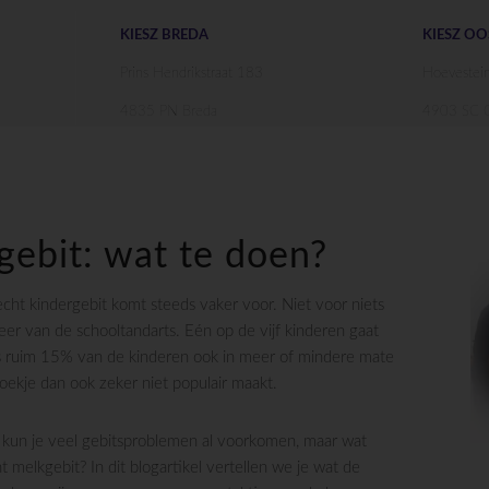
KIESZ BREDA
KIESZ O
Prins Hendrikstraat 183
Hoevestei
4835 PN Breda
4903 SC O
gebit: wat te doen?
cht kindergebit komt steeds vaker voor. Niet voor niets
er van de schooltandarts. Eén op de vijf kinderen gaat
 is ruim 15% van de kinderen ook in meer of mindere mate
oekje dan ook zeker niet populair maakt.
s kun je veel gebitsproblemen al voorkomen, maar wat
t melkgebit? In dit blogartikel vertellen we je wat de