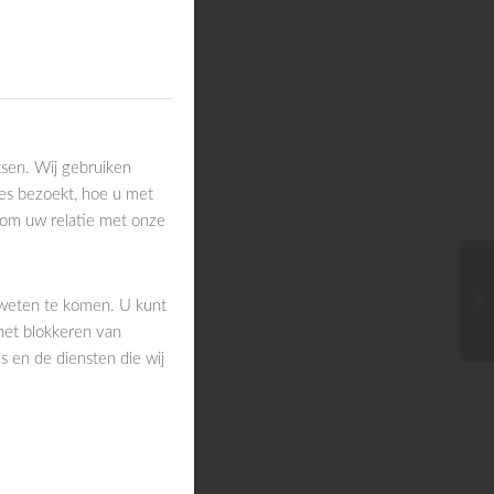
sen. Wij gebruiken
es bezoekt, hoe u met
 om uw relatie met onze
 weten te komen. U kunt
het blokkeren van
 en de diensten die wij