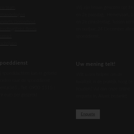
ns team
Wij zijn helaas gesloten op: 1e
ehandelingen
en 2e paasdag, Hemelvaart, 1
andarts Oosterhout
en 2e pinksterdag, Tussen kers
ondhygiënist Breda
en oudjaar. 24 December alle
ontact
spoeddienst.
nschrijven
poeddienst
Uw mening telt!
ij spoedklachten kan er gebeld
Wilt u ons helpen om de
orden naar de spoeddienst
kwaliteit in de praktijk hoog te
ental365 . Tel: 0900-1515 (
houden? Vul dan onze online
,9 euro per gesprek)
enquete in. Alvast bedankt!
Enquete